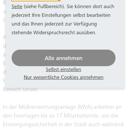
Bonn auch an solchen Tagen sicher und planbar
Seite
(siehe Fußbereich). Sie können dort auch
unterwegs sein können“, sagte Anja Wenmakers,
jederzeit Ihre Einstellungen selbst bearbeiten
Geschäftsführerin von SWB Bus und Bahn.
und das Ihnen jederzeit zur Verfügung
stehende Widerspruchsrecht ausüben.
Auch bei BonnNetz ist der Bereitschaftsdienst
durchgehend gewährleistet: In der Leitwarte und
an der Pforte sind insgesamt sieben Personen im
Alle annehmen
Einsatz, hinzu kommen rund 20 Mitarbeitende in
Selbst einstellen
den Rufbereitschaften für Gas-, Wasser- und
Nur wesentliche Cookies annehmen
Fernwärme sowie etwa zwölf Beschäftigte für den
Bereich Strom.
In der Müllverwertungsanlage (MVA) arbeiten an
den Feiertagen bis zu 17 Mitarbeitende, um die
Entsorgungssicherheit in der Stadt auch während