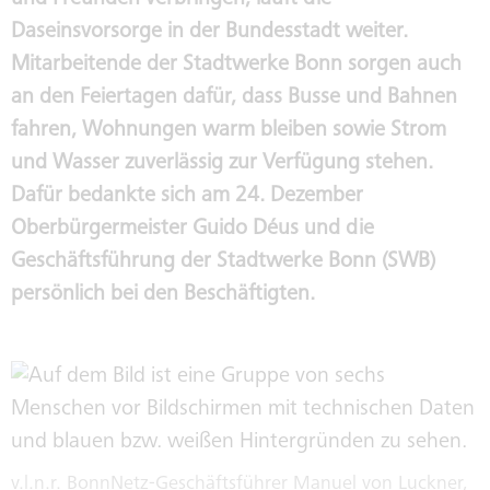
und Freunden verbringen, läuft die
FAHRZEUGVERKAUF
GESCHÄFTSFÜHRUNG
Daseinsvorsorge in der Bundesstadt weiter.
Mitarbeitende der Stadtwerke Bonn sorgen auch
IMMOBILIENVERKAUF /
an den Feiertagen dafür, dass Busse und Bahnen
AUFSICHTSRÄTE
VERMIETUNG
fahren, Wohnungen warm bleiben sowie Strom
und Wasser zuverlässig zur Verfügung stehen.
PUBLIC COPORATE GOVERNANCE
Dafür bedankte sich am 24. Dezember
KODEX
Oberbürgermeister Guido Déus und die
Geschäftsführung der Stadtwerke Bonn (SWB)
INTERNE MELDESTELLE NACH
HINWEISGEBERSCHUTZGESETZ
persönlich bei den Beschäftigten.
SORGFALTSPFLICHTEN IN
LIEFERKETTEN
NACHHALTIGKEITSREPORT
v.l.n.r. BonnNetz-Geschäftsführer Manuel von Luckner,