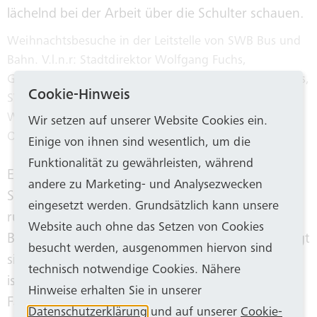
Weihnachtsbesuche in der Leitstelle von SWB Bus und
Bahn. V.l.n.r: Stadtdirektor Wolfgang Fuchs,
Geschäftsführerin SWB Bus und Bahn Anja Wenmakers,
Cookie-Hinweis
SWB-Geschäftsführer und Arbeitsdirektor Marco
Westphal, Stellwerker Dirk Frechen und
Wir setzen auf unserer Website Cookies ein.
Oberbürgermeister Guido Déus.
Einige von ihnen sind wesentlich, um die
Funktionalität zu gewährleisten, während
Eine zentrale Rolle spielt zudem die Leitstelle von
andere zu Marketing- und Analysezwecken
SWB Bus und Bahn, die an den Feiertagen mit
eingesetzt werden. Grundsätzlich kann unsere
rund 40 Mitarbeitenden besetzt ist und den
Website auch ohne das Setzen von Cookies
Betrieb koordiniert. „Gerade an Weihnachten zeigt
besucht werden, ausgenommen hiervon sind
sich, wie wichtig ein gut organisierter Nahverkehr
technisch notwendige Cookies. Nähere
ist. Unsere Teams in der Leitstelle und im
Hinweise erhalten Sie in unserer
Fahrdienst sorgen dafür, dass die Menschen in
Datenschutzerklärung
und auf unserer
Cookie-