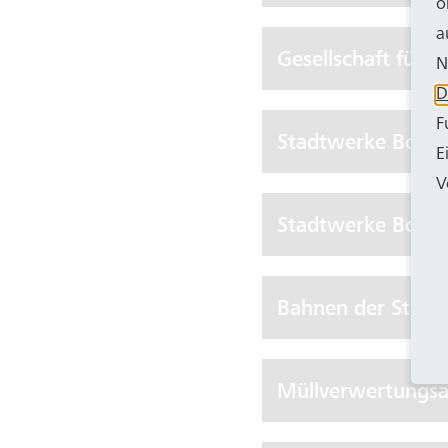
o
a
Gesellschaft für
N
D
F
Stadtwerke Bonn
E
V
Stadtwerke Bonn 
Bahnen der Stadt 
Müllverwertungs