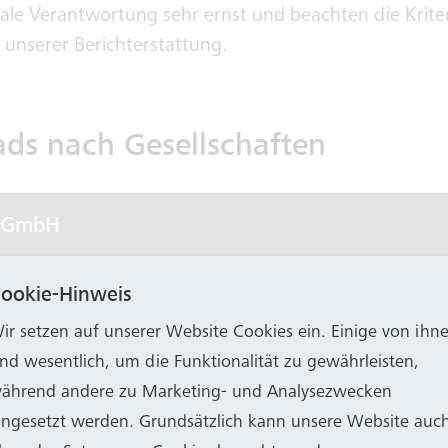
le Verantwortung sehr ernst und beachten die Krite
in unserer Berichterstattung.
ds nach Gesellschaften
n GmbH
ookie-Hinweis
serversorgung Bonn/Rhein-Sieg GmbH (SWB En
ir setzen auf unserer Website Cookies ein. Einige von ihn
ind wesentlich, um die Funktionalität zu gewährleisten,
ährend andere zu Marketing- und Analysezwecken
(BonnNetz)
ingesetzt werden. Grundsätzlich kann unsere Website auc