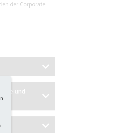
rien der Corporate
ergie und
en
h