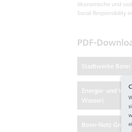
ökonomische und sozia
Social Responsibility 
PDF-Downloa
Stadtwerke Bon
C
Energie- und Was
W
Wasser)
s
w
Bonn-Netz GmbH 
e