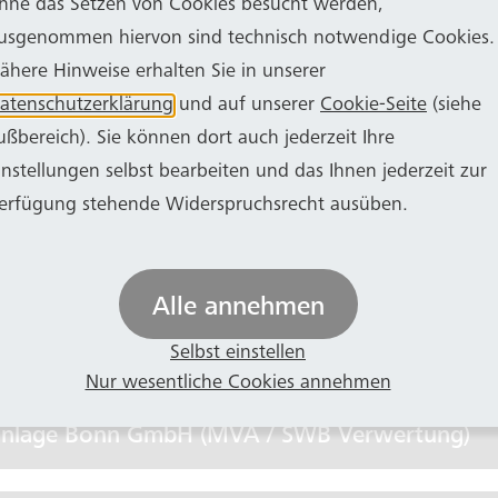
hne das Setzen von Cookies besucht werden,
usgenommen hiervon sind technisch notwendige Cookies.
 Energie- und Gebäudemanagement mbH (EGM)
ähere Hinweise erhalten Sie in unserer
atenschutzerklärung
und auf unserer
Cookie-Seite
(siehe
ußbereich). Sie können dort auch jederzeit Ihre
 Verkehrs-GmbH (SWBV / SWB Bus und Bahn)
instellungen selbst bearbeiten und das Ihnen jederzeit zur
erfügung stehende Widerspruchsrecht ausüben.
Dienstleistungs-GmbH (SWBD / SWB Service)
Alle annehmen
Bonn und des Rhein-Sieg-Kreises -SSB- GmbH (
Selbst einstellen
Nur wesentliche Cookies annehmen
anlage Bonn GmbH (MVA / SWB Verwertung)