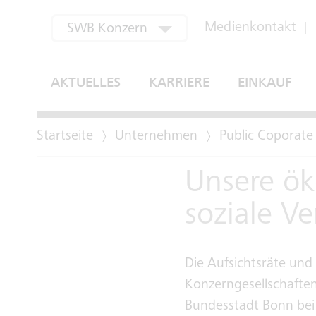
aktuell ausgewählt
Medienkontakt
SWB Konzern
SWB Bus und Bahn
AKTUELLES
KARRIERE
EINKAUF
SWB Energie und Wasser
Startseite
Unternehmen
Public Coporat
SWB Regional
Unsere ök
SWB Verwertung
soziale V
Bonn-Netz
EGM
Die Aufsichtsräte un
Konzerngesellschafte
Bundesstadt Bonn bei