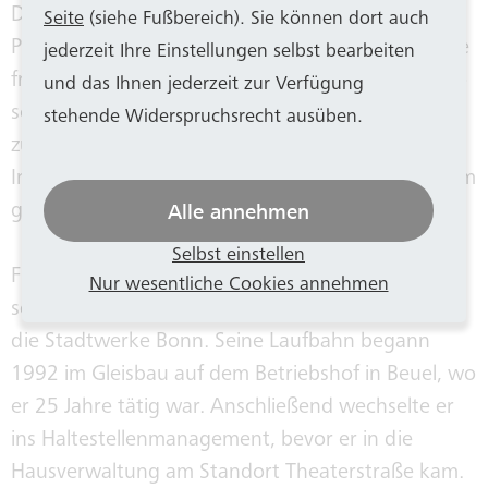
Das verdient große Anerkennung und Dank. Die
Seite
(siehe Fußbereich). Sie können dort auch
Pfarrei St. Petrus und die Besucher der Stiftskirche
jederzeit Ihre Einstellungen selbst bearbeiten
freuen sich, dass der wertvolle Leuchter wieder so
und das Ihnen jederzeit zur Verfügung
schnell an seinen angestammten Platz
stehende Widerspruchsrecht ausüben.
zurückgekommen ist“, so Stadtdechant und
Innenstadtpfarrer Msgr. Dr. Markus Hofmann beim
Alle annehmen
gemeinsamen Fototermin.
Selbst einstellen
Für Fred Brömsel ist Hilfsbereitschaft
Nur wesentliche Cookies annehmen
selbstverständlich. Seit 34 Jahren arbeitet er für
die Stadtwerke Bonn. Seine Laufbahn begann
1992 im Gleisbau auf dem Betriebshof in Beuel, wo
er 25 Jahre tätig war. Anschließend wechselte er
ins Haltestellenmanagement, bevor er in die
Hausverwaltung am Standort Theaterstraße kam.