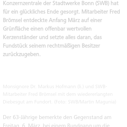
FAHRZEUGVERKAUF
GESCHÄFTSFÜHRUNG
Konzernzentrale der Stadtwerke Bonn (SWB) hat
für ein glückliches Ende gesorgt. Mitarbeiter Fred
Brömsel entdeckte Anfang März auf einer
IMMOBILIENVERKAUF /
AUFSICHTSRÄTE
Grünfläche einen offenbar wertvollen
VERMIETUNG
Kerzenständer und setzte alles daran, das
PUBLIC COPORATE GOVERNANCE
Fundstück seinem rechtmäßigen Besitzer
KODEX
zurückzugeben.
INTERNE MELDESTELLE NACH
HINWEISGEBERSCHUTZGESETZ
Monsignore Dr. Markus Hofmann (li.) und SWB-
SORGFALTSPFLICHTEN IN
Mitarbeiter Fred Brömsel mit dem wiedererlangten
LIEFERKETTEN
Diebesgut am Fundort. (Foto: SWB/Martin Magunia)
Der 63-Jährige bemerkte den Gegenstand am
NACHHALTIGKEITSREPORT
Freitag, 6. März, bei einem Rundgang um die