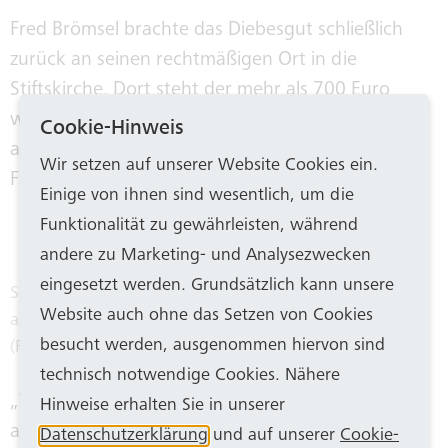
Fred Brömsel brachte das Diebesgut schließlich
zurück an seinen rechtmäßigen Ort in die
Stiftskirche. Dort steht der mehr als 700 Euro
wertvolle Leuchter an der Dietkirchenmadonna
Cookie-Hinweis
aus dem 14. Jahrhundert, einer der ältesten
Wir setzen auf unserer Website Cookies ein.
Figuren des Stifts.
Einige von ihnen sind wesentlich, um die
Funktionalität zu gewährleisten, während
andere zu Marketing- und Analysezwecken
eingesetzt werden. Grundsätzlich kann unsere
Schnell konnte der Kerzenständer wieder an seinen
Website auch ohne das Setzen von Cookies
angestammten Platz in der Stiftskirche zurückkehren.
besucht werden, ausgenommen hiervon sind
(Foto: Stadtdekanat Bonn)
technisch notwendige Cookies. Nähere
„Wir sind Herrn Brömsel sehr dankbar für sein
Hinweise erhalten Sie in unserer
aufmerksames, kluges und engagiertes Handeln.
Datenschutzerklärung
und auf unserer
Cookie-