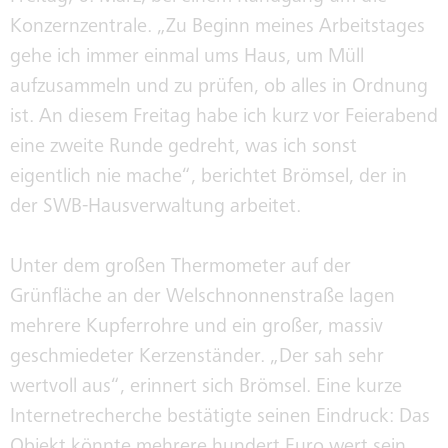
Konzernzentrale. „Zu Beginn meines Arbeitstages
KLIMAWERKE
gehe ich immer einmal ums Haus, um Müll
aufzusammeln und zu prüfen, ob alles in Ordnung
ist. An diesem Freitag habe ich kurz vor Feierabend
KLIMABUS
eine zweite Runde gedreht, was ich sonst
eigentlich nie mache“, berichtet Brömsel, der in
der SWB-Hausverwaltung arbeitet.
KONZERNGESELLSCHAFTEN
Unter dem großen Thermometer auf der
SWB-KORRUPTIONSPRÄVENTION
Grünfläche an der Welschnonnenstraße lagen
mehrere Kupferrohre und ein großer, massiv
geschmiedeter Kerzenständer. „Der sah sehr
INTEGRITÄT
wertvoll aus“, erinnert sich Brömsel. Eine kurze
Internetrecherche bestätigte seinen Eindruck: Das