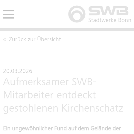
Zurück zur Übersicht
HE
ENDEN
AUSSCHREIBUNGEN
CO2-NEUTRALITÄT
BETE
20.03.2026
Aufmerksamer SWB-
EINKAUFSBEDINGUNGEN
LEITBILD
Mitarbeiter entdeckt
gestohlenen Kirchenschatz
TARIFTREUE- UND
KENNZAHLEN
VERGABEGESETZ
Ein ungewöhnlicher Fund auf dem Gelände der