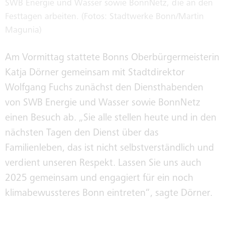
SWB Energie und Wasser sowie BonnNetz, die an den
Festtagen arbeiten. (Fotos: Stadtwerke Bonn/Martin
KLIMAWERKE
Magunia)
Am Vormittag stattete Bonns Oberbürgermeisterin
KLIMABUS
Katja Dörner gemeinsam mit Stadtdirektor
Wolfgang Fuchs zunächst den Diensthabenden
von SWB Energie und Wasser sowie BonnNetz
KONZERNGESELLSCHAFTEN
einen Besuch ab. „Sie alle stellen heute und in den
nächsten Tagen den Dienst über das
SWB-KORRUPTIONSPRÄVENTION
Familienleben, das ist nicht selbstverständlich und
verdient unseren Respekt. Lassen Sie uns auch
2025 gemeinsam und engagiert für ein noch
INTEGRITÄT
klimabewussteres Bonn eintreten“, sagte Dörner.