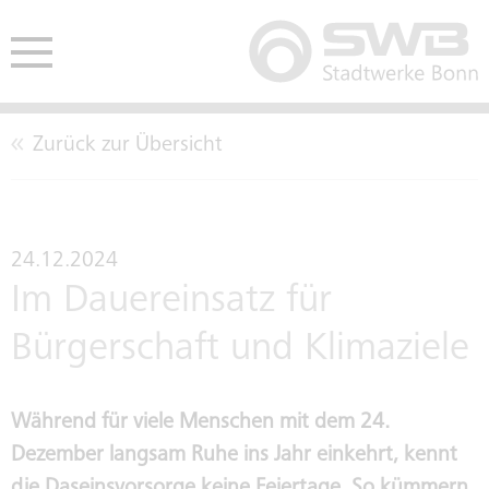
Zurück zur Übersicht
HE
ENDEN
AUSSCHREIBUNGEN
CO2-NEUTRALITÄT
BETE
24.12.2024
Im Dauereinsatz für
EINKAUFSBEDINGUNGEN
LEITBILD
Bürgerschaft und Klimaziele
TARIFTREUE- UND
KENNZAHLEN
Während für viele Menschen mit dem 24.
VERGABEGESETZ
Dezember langsam Ruhe ins Jahr einkehrt, kennt