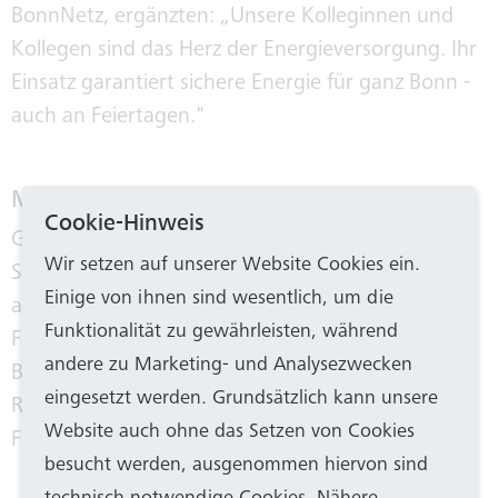
BonnNetz, ergänzten: „Unsere Kolleginnen und
Kollegen sind das Herz der Energieversorgung. Ihr
Einsatz garantiert sichere Energie für ganz Bonn -
auch an Feiertagen."
Mobilität mit Bus und Bahn
Cookie-Hinweis
Gemeinsam ging es weiter zum Betriebshof von
Wir setzen auf unserer Website Cookies ein.
SWB Bus und Bahn in Friesdorf. Von der Pforte
Einige von ihnen sind wesentlich, um die
angefangen über Werkstatt, Disposition oder
Funktionalität zu gewährleisten, während
Fahrbetrieb geben dort und an den Bahn-
andere zu Marketing- und Analysezwecken
Betriebshöfen in Dransdorf und Beuel alle ohne
eingesetzt werden. Grundsätzlich kann unsere
Rücksicht auf Feiertage ihr Bestes, damit die
Website auch ohne das Setzen von Cookies
Fahrgäste sicher und schnell ankommen.
besucht werden, ausgenommen hiervon sind