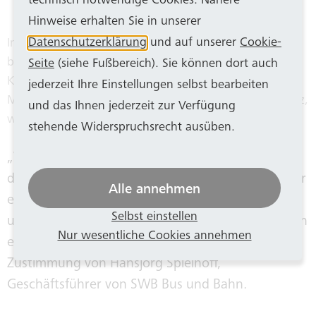
technisch notwendige Cookies. Nähere
Hinweise erhalten Sie in unserer
Datenschutzerklärung
und auf unserer
Cookie-
In der Werkstatt auf dem Bus-Betriebshof in Friesdorf
bedanken sich die Bonner Stadt- und die SWB-
Seite
(siehe Fußbereich). Sie können dort auch
Konzernspitze sowie Arbeitnehmervertretende bei den
jederzeit Ihre Einstellungen selbst bearbeiten
Mitarbeitenden von SWB Bus und Bahn für den Einsatz,
und das Ihnen jederzeit zur Verfügung
während andere feiern.
stehende Widerspruchsrecht ausüben.
„Weihnachten ist die Zeit des Wünschens und
deshalb wünschen wir uns für das kommende Jahr
Alle annehmen
etwas mehr Verständnis im Alltag für den ÖPNV
Selbst einstellen
und vor allem mehr Wertschätzung für alle, die ihn
Nur wesentliche Cookies annehmen
ermöglichen“, sagte Olaf Hermes und erntete
Zustimmung von Hansjörg Spielhoff,
Geschäftsführer von SWB Bus und Bahn.