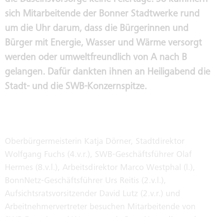
die Daseinsvorsorge keine Feiertage. So kümmern
FAHRZEUGVERKAUF
GESCHÄFTSFÜHRUNG
sich Mitarbeitende der Bonner Stadtwerke rund
um die Uhr darum, dass die Bürgerinnen und
IMMOBILIENVERKAUF /
Bürger mit Energie, Wasser und Wärme versorgt
AUFSICHTSRÄTE
VERMIETUNG
werden oder umweltfreundlich von A nach B
gelangen. Dafür dankten ihnen an Heiligabend die
PUBLIC COPORATE GOVERNANCE
Stadt- und die SWB-Konzernspitze.
KODEX
INTERNE MELDESTELLE NACH
HINWEISGEBERSCHUTZGESETZ
Oberbürgermeisterin Katja Dörner, Stadtdirektor
Wolfgang Fuchs (4.v.r.), SWB-Geschäftsführer Olaf
SORGFALTSPFLICHTEN IN
Hermes (8.v.l.), Arbeitsdirektor Marco Westphal (l.),
LIEFERKETTEN
BonnNetz-Geschäftsführer Urs Reitis (2.v.l.),
Aufsichtsratsvorsitzender David Lutz (2.v.r.) und
NACHHALTIGKEITSREPORT
Arbeitnehmervertreter besuchen Mitarbeitende von