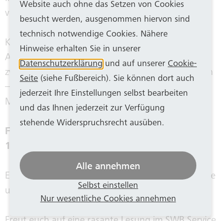
Website auch ohne das Setzen von Cookies
von SWB Bus und Bahn
besucht werden, ausgenommen hiervon sind
technisch notwendige Cookies. Nähere
Kinder haben Rechte. Wisst ihr, welche das sind?
Hinweise erhalten Sie in unserer
Annette Mierswa stellt euch ein Buch vor, in dem
Datenschutzerklärung
und auf unserer
Cookie-
zwölf Geschichten zwölf Kinderrechte beschreiben
Seite
(siehe Fußbereich). Sie können dort auch
– und lädt euch ein...
jederzeit Ihre Einstellungen selbst bearbeiten
Mehr Infos und Anmeldung
hier
.
und das Ihnen jederzeit zur Verfügung
stehende Widerspruchsrecht ausüben.
Freitag, 14. November 2025
15 bis 16.30 Uhr
Alle annehmen
Event-Lesung im
Service-Center
von SWB Energie
Selbst einstellen
und Wasser
Nur wesentliche Cookies annehmen