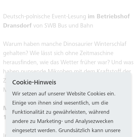
Deutsch-polnische Event-Lesung
im Betriebshof
Dransdorf
von SWB Bus und Bahn
Warum haben manche Dinosaurier Winterschlaf
gehalten? Wie lässt sich ohne Zeitmaschine
herausfinden, wie das Wetter früher war? Und was
haben pupsende Mikroben mit dem Kraftstoff der
Zukunft zu tun?...
Cookie-Hinweis
Mehr Infos und Anmeldung
hier
.
Wir setzen auf unserer Website Cookies ein.
Einige von ihnen sind wesentlich, um die
Mittwoch, 12. November 2025
Funktionalität zu gewährleisten, während
11 bis 12.30 Uhr
andere zu Marketing- und Analysezwecken
eingesetzt werden. Grundsätzlich kann unsere
Interaktive Lesung auf dem
Betriebshof Beuel