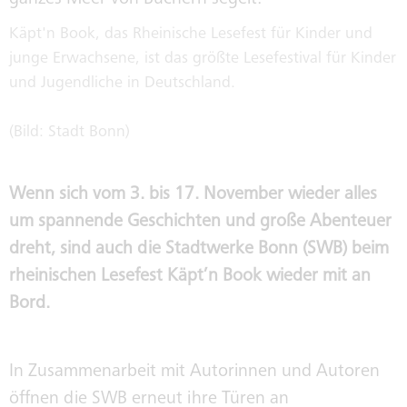
FAHRZEUGVERKAUF
GESCHÄFTSFÜHRUNG
Käpt'n Book, das Rheinische Lesefest für Kinder und
junge Erwachsene, ist das größte Lesefestival für Kinder
IMMOBILIENVERKAUF /
AUFSICHTSRÄTE
und Jugendliche in Deutschland.
VERMIETUNG
(Bild: Stadt Bonn)
PUBLIC COPORATE GOVERNANCE
KODEX
Wenn sich vom 3. bis 17. November wieder alles
INTERNE MELDESTELLE NACH
um spannende Geschichten und große Abenteuer
HINWEISGEBERSCHUTZGESETZ
dreht, sind auch die Stadtwerke Bonn (SWB) beim
rheinischen Lesefest Käpt’n Book wieder mit an
SORGFALTSPFLICHTEN IN
Bord.
LIEFERKETTEN
In Zusammenarbeit mit Autorinnen und Autoren
NACHHALTIGKEITSREPORT
öffnen die SWB erneut ihre Türen an