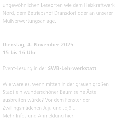
ungewöhnlichen Leseorten wie dem Heizkraftwerk
KLIMAWERKE
Nord, dem Betriebshof Dransdorf oder an unserer
Müllverwertungsanlage.
KLIMABUS
Dienstag, 4. November 2025
15 bis 16 Uhr
KONZERNGESELLSCHAFTEN
Event-Lesung in der
SWB-Lehrwerkstatt
SWB-KORRUPTIONSPRÄVENTION
Wie wäre es, wenn mitten in der grauen großen
Stadt ein wunderschöner Baum seine Äste
INTEGRITÄT
ausbreiten würde? Vor dem Fenster der
Zwillingsmädchen Juju und Jojô ...
Mehr Infos und Anmeldung
hier
.