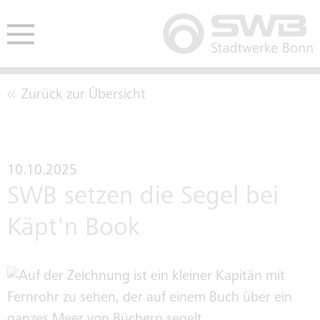
Zurück zur Übersicht
HE
ENDEN
AUSSCHREIBUNGEN
CO2-NEUTRALITÄT
BETE
10.10.2025
SWB setzen die Segel bei
EINKAUFSBEDINGUNGEN
LEITBILD
Käpt'n Book
TARIFTREUE- UND
KENNZAHLEN
VERGABEGESETZ