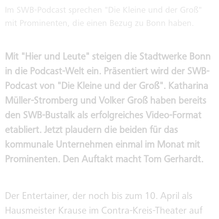
FAHRZEUGVERKAUF
GESCHÄFTSFÜHRUNG
Im SWB-Podcast sprechen "Die Kleine und der Groß"
mit Prominenten, die einen Bezug zu Bonn haben.
IMMOBILIENVERKAUF /
AUFSICHTSRÄTE
VERMIETUNG
Mit "Hier und Leute" steigen die Stadtwerke Bonn
in die Podcast-Welt ein. Präsentiert wird der SWB-
PUBLIC COPORATE GOVERNANCE
Podcast von "Die Kleine und der Groß". Katharina
KODEX
Müller-Stromberg und Volker Groß haben bereits
den SWB-Bustalk als erfolgreiches Video-Format
INTERNE MELDESTELLE NACH
HINWEISGEBERSCHUTZGESETZ
etabliert. Jetzt plaudern die beiden für das
kommunale Unternehmen einmal im Monat mit
SORGFALTSPFLICHTEN IN
Prominenten. Den Auftakt macht Tom Gerhardt.
LIEFERKETTEN
Der Entertainer, der noch bis zum 10. April als
NACHHALTIGKEITSREPORT
Hausmeister Krause im Contra-Kreis-Theater auf