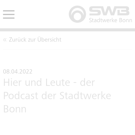
Zurück zur Übersicht
HE
ENDEN
AUSSCHREIBUNGEN
CO2-NEUTRALITÄT
BETE
08.04.2022
Hier und Leute - der
EINKAUFSBEDINGUNGEN
LEITBILD
Podcast der Stadtwerke
Bonn
TARIFTREUE- UND
KENNZAHLEN
VERGABEGESETZ