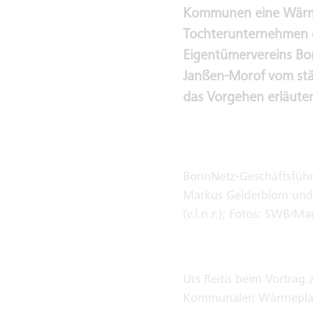
Kommunen eine Wärme
Tochterunternehmen d
Eigentümervereins Bo
Janßen-Morof vom st
das Vorgehen erläuter
BonnNetz-Geschäftsführe
Markus Gelderblom und
(v.l.n.r.); Fotos: SWB/M
Urs Reitis beim Vortrag 
Kommunalen Wärmepla