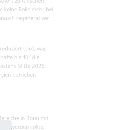
 sofort zu tauschen!“
e keine Rolle mehr bei
rauch regenerativer
reduziert wird, was
affe hierfür die
testens Mitte 2026
gien betrieben
ereiche in Bonn mit
tzt werden sollte,