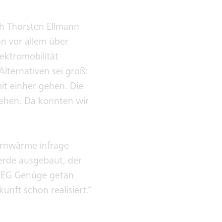
h Thorsten Ellmann
n vor allem über
ktromobilität
lternativen sei groß:
t einher gehen. Die
ehen. Da konnten wir
Fernwärme infrage
rde ausgebaut, der
 GEG Genüge getan
unft schon realisiert.“