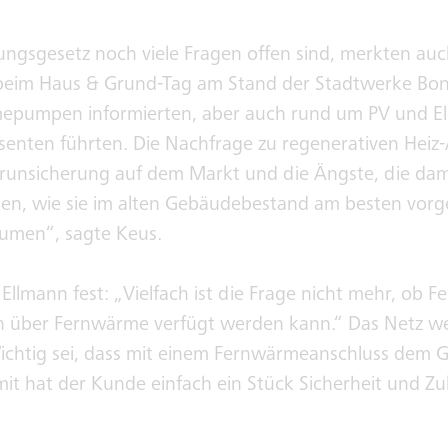
ngsgesetz noch viele Fragen offen sind, merkten auc
beim Haus & Grund-Tag am Stand der Stadtwerke Bon
umpen informierten, aber auch rund um PV und Ele
senten führten. Die Nachfrage zu regenerativen Heiz-A
runsicherung auf dem Markt und die Ängste, die dami
en, wie sie im alten Gebäudebestand am besten vorg
äumen“, sagte Keus.
Ellmann fest: „Vielfach ist die Frage nicht mehr, ob 
über Fernwärme verfügt werden kann.“ Das Netz we
Wichtig sei, dass mit einem Fernwärmeanschluss dem
it hat der Kunde einfach ein Stück Sicherheit und Zuk