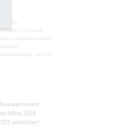
Ellmann,
chsleiter Fern- und
(li.), und Ruben Keus,
chsleiter
enstleistungen, am Info-
s Fernwärmenetz
ens Mitte 2026
 2025 präsentiert