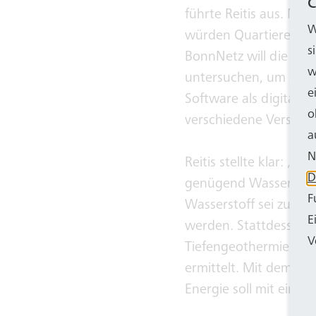
C
führte Reitis aus. M
W
würden Quartiere anal
s
BonnNetz will die Be
w
untersuchen, um schli
e
Software als digitalem
o
verschiedene Versorgu
a
N
Reitis stellte klar: „
D
genügend Wasserstoff 
F
Wasserstoff sei zu au
E
werden. Stattdessen 
V
Tiefengeothermie, in
ermittelt. Mit dem Rh
Energie soll mit eine