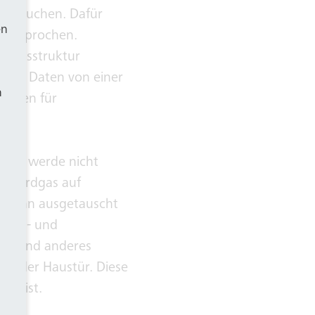
ale suchen. Dafür
en
angesprochen.
gungsstruktur
n die Daten von einer
h
tionen für
enn es werde nicht
von Erdgas auf
in Bonn ausgetauscht
ächen- und
mie und anderes
or der Haustür. Diese
ung ist.