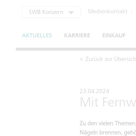
aktuell ausgewählt
Medienkontakt
SWB Konzern
SWB Bus und Bahn
AKTUELLES
KARRIERE
EINKAUF
SWB Energie und Wasser
SWB Regional
Zurück zur Übersich
SWB Verwertung
Bonn-Netz
23.04.2024
Mit Fernw
EGM
Zu den vielen Themen
Nägeln brennen, gehör