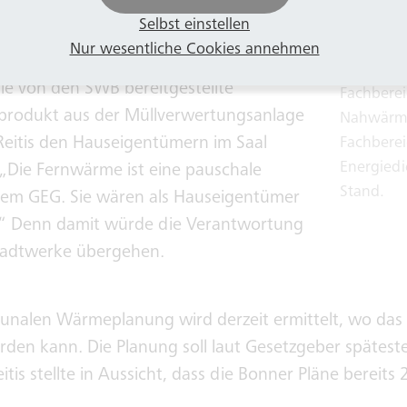
Selbst einstellen
 GEG erfüllt
Nur wesentliche Cookies annehmen
Thorsten 
die von den SWB bereitgestellte
Fachberei
produkt aus der Müllverwertungsanlage
Nahwärme 
 Reitis den Hauseigentümern im Saal
Fachberei
Energiedi
„Die Fernwärme ist eine pauschale
Stand.
 dem GEG. Sie wären als Hauseigentümer
.“ Denn damit würde die Verantwortung
Stadtwerke übergehen.
nalen Wärmeplanung wird derzeit ermittelt, wo da
rden kann. Die Planung soll laut Gesetzgeber spätest
itis stellte in Aussicht, dass die Bonner Pläne bereits