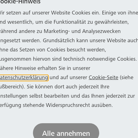
ookie-Hinweis
an wolle Abwärme-, Sanierungs- und Fernwärmepotenzi
ir setzen auf unserer Website Cookies ein. Einige von ihn
ysiert und die größten Verbraucher im Stadtgebiet 
ind wesentlich, um die Funktionalität zu gewährleisten,
darfe prüfen und muss dafür die Gebäude- und Versor
ährend andere zu Marketing- und Analysezwecken
eßlich eine Wärmestrategie zu erstellen. Dafür werde
ingesetzt werden. Grundsätzlich kann unsere Website auc
 Zwilling verarbeitet, die Bedarfe ermittelt und Simula
hne das Setzen von Cookies besucht werden,
ngsmöglichkeiten erstellt.
usgenommen hiervon sind technisch notwendige Cookies.
ähere Hinweise erhalten Sie in unserer
Wir sehen keinen Wasserstoff im Erdgas-Verteilnetz.“ D
atenschutzerklärung
und auf unserer
Cookie-Seite
(siehe
verfügbar sein, und das Umstellen der Technologie 
ußbereich). Sie können dort auch jederzeit Ihre
fwändig: Dafür müssten alle rund 68.000 Heizungen 
instellungen selbst bearbeiten und das Ihnen jederzeit zur
würden Nutzungsmöglichkeiten für Biomasse, Oberfl
erfügung stehende Widerspruchsrecht ausüben.
dustrielle Abwärme, Wind-Stromerzeugung, Solarther
ein hat Bonn zudem einen sehr großen Energieträger v
r Flusswärmepumpe genutzt werden, die aktuell in Plan
Alle annehmen