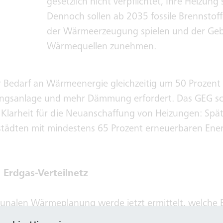
gesetzlich nicht verpflichtet, Ihre Heizung
Dennoch sollen ab 2035 fossile Brennstoff
der Wärmeerzeugung spielen und der Geb
Wärmequellen zunehmen.
r Bedarf an Wärmeenergie gleichzeitig um 50 Prozent 
zungsanlage und mehr Dämmung erfordert. Das GEG sch
Klarheit für die Neuanschaffung von Heizungen: Spä
städten mit mindestens 65 Prozent erneuerbaren Ener
 Erdgas-Verteilnetz
alen Wärmeplanung werde jetzt ermittelt, welche B
rden können und wo auf dezentrale Aktivitäten gese