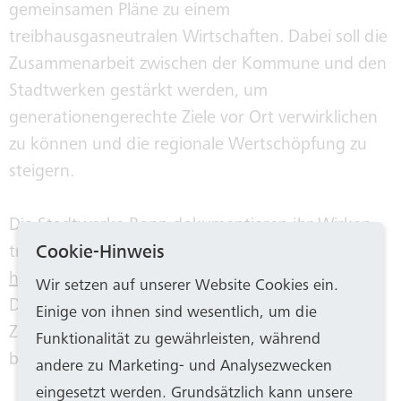
gemeinsamen Pläne zu einem
treibhausgasneutralen Wirtschaften. Dabei soll die
Zusammenarbeit zwischen der Kommune und den
Stadtwerken gestärkt werden, um
generationengerechte Ziele vor Ort verwirklichen
zu können und die regionale Wertschöpfung zu
steigern.
Die Stadtwerke Bonn dokumentieren ihr Wirken
Cookie-Hinweis
transparent auf einer eigenen Internetseite, die
hier
zu finden ist. Dort werden die
Wir setzen auf unserer Website Cookies ein.
Dekarbonisierungsstrategie, das Klimaziel, die
Einige von ihnen sind wesentlich, um die
Zwischenschritte und konkrete Maßnahmen
Funktionalität zu gewährleisten, während
benannt.
andere zu Marketing- und Analysezwecken
eingesetzt werden. Grundsätzlich kann unsere