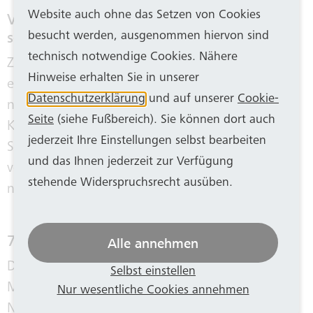
Website auch ohne das Setzen von Cookies
Vermeidbare Treibhausgase werden
schrittweise reduziert
besucht werden, ausgenommen hiervon sind
technisch notwendige Cookies. Nähere
Ziel der Dekarbonisierungsstrategie ist, die
Hinweise erhalten Sie in unserer
eigenen Leistungen bis spätestens 2035 CO
-
2
Datenschutzerklärung
und auf unserer
Cookie-
neutral zu erbringen, also nicht mehr
Seite
(siehe Fußbereich). Sie können dort auch
Kohlenstoffdioxid zu emittieren als an anderer
jederzeit Ihre Einstellungen selbst bearbeiten
Stelle kompensiert werden kann. Das heißt, alle
und das Ihnen jederzeit zur Verfügung
vermeidbaren THG-Emissionen werden nach und
stehende Widerspruchsrecht ausüben.
nach komplett heruntergefahren.
78 Stadtwerke gehören Initiative an
Alle annehmen
Die ASEW ist mit bundesweit mehr als 370
Selbst einstellen
Mitgliedern das größte deutsche Stadtwerke-
Nur wesentliche Cookies annehmen
Netzwerk für Energieeffizienz und erneuerbare