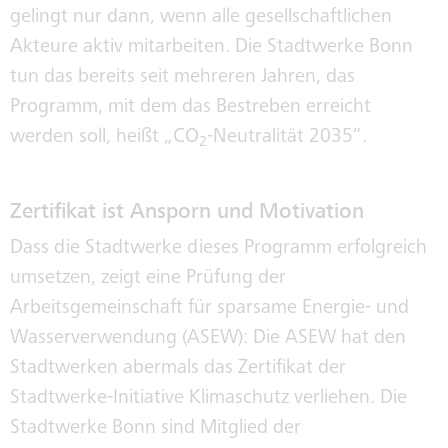
gelingt nur dann, wenn alle gesellschaftlichen
Akteure aktiv mitarbeiten. Die Stadtwerke Bonn
KLIMAWERKE
tun das bereits seit mehreren Jahren, das
Programm, mit dem das Bestreben erreicht
KLIMABUS
werden soll, heißt „CO
­­­­­­­­­­­­­-Neutralität 2035“.
2
Zertifikat ist Ansporn und Motivation
KONZERNGESELLSCHAFTEN
Dass die Stadtwerke dieses Programm erfolgreich
umsetzen, zeigt eine Prüfung der
SWB-KORRUPTIONSPRÄVENTION
Arbeitsgemeinschaft für sparsame Energie- und
Wasserverwendung (ASEW): Die ASEW hat den
Stadtwerken abermals das Zertifikat der
INTEGRITÄT
Stadtwerke-Initiative Klimaschutz verliehen. Die
Stadtwerke Bonn sind Mitglied der