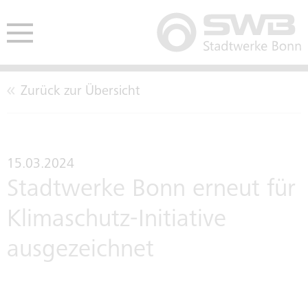
Zurück zur Übersicht
HE
ENDEN
AUSSCHREIBUNGEN
CO2-NEUTRALITÄT
BETE
15.03.2024
Stadtwerke Bonn erneut für
EINKAUFSBEDINGUNGEN
LEITBILD
Klimaschutz-Initiative
ausgezeichnet
TARIFTREUE- UND
KENNZAHLEN
VERGABEGESETZ