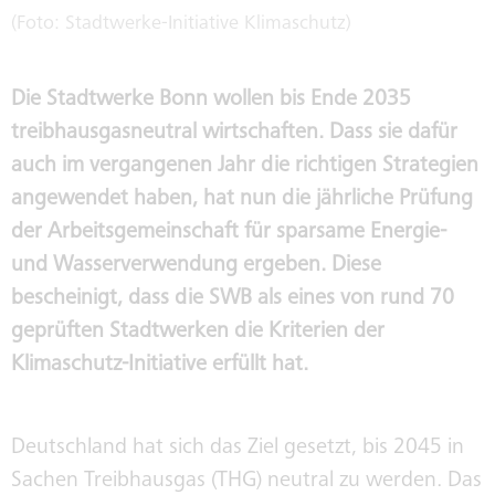
FAHRZEUGVERKAUF
GESCHÄFTSFÜHRUNG
(Foto: Stadtwerke-Initiative Klimaschutz)
IMMOBILIENVERKAUF /
Die Stadtwerke Bonn wollen bis Ende 2035
AUFSICHTSRÄTE
VERMIETUNG
treibhausgasneutral wirtschaften. Dass sie dafür
auch im vergangenen Jahr die richtigen Strategien
PUBLIC COPORATE GOVERNANCE
angewendet haben, hat nun die jährliche Prüfung
KODEX
der Arbeitsgemeinschaft für sparsame Energie-
und Wasserverwendung ergeben. Diese
INTERNE MELDESTELLE NACH
HINWEISGEBERSCHUTZGESETZ
bescheinigt, dass die SWB als eines von rund 70
geprüften Stadtwerken die Kriterien der
SORGFALTSPFLICHTEN IN
Klimaschutz-Initiative erfüllt hat.
LIEFERKETTEN
Deutschland hat sich das Ziel gesetzt, bis 2045 in
NACHHALTIGKEITSREPORT
Sachen Treibhausgas (THG) neutral zu werden. Das