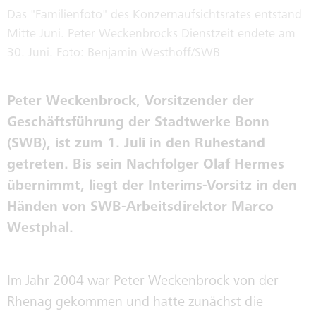
FAHRZEUGVERKAUF
GESCHÄFTSFÜHRUNG
Das "Familienfoto" des Konzernaufsichtsrates entstand
Mitte Juni. Peter Weckenbrocks Dienstzeit endete am
30. Juni. Foto: Benjamin Westhoff/SWB
IMMOBILIENVERKAUF /
AUFSICHTSRÄTE
VERMIETUNG
Peter Weckenbrock, Vorsitzender der
PUBLIC COPORATE GOVERNANCE
Geschäftsführung der Stadtwerke Bonn
KODEX
(SWB), ist zum 1. Juli in den Ruhestand
getreten. Bis sein Nachfolger Olaf Hermes
INTERNE MELDESTELLE NACH
übernimmt, liegt der Interims-Vorsitz in den
HINWEISGEBERSCHUTZGESETZ
Händen von SWB-Arbeitsdirektor Marco
SORGFALTSPFLICHTEN IN
Westphal.
LIEFERKETTEN
Im Jahr 2004 war Peter Weckenbrock von der
NACHHALTIGKEITSREPORT
Rhenag gekommen und hatte zunächst die