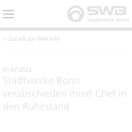
Zurück zur Übersicht
HE
ENDEN
AUSSCHREIBUNGEN
CO2-NEUTRALITÄT
BETE
01.07.2022
Stadtwerke Bonn
EINKAUFSBEDINGUNGEN
LEITBILD
verabschieden ihren Chef in
den Ruhestand
TARIFTREUE- UND
KENNZAHLEN
VERGABEGESETZ