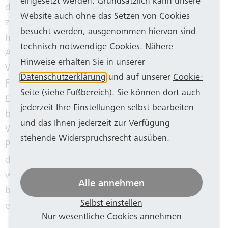
eingesetzt werden. Grundsätzlich kann unsere
dass er stets vertrauensvoll mit Weckenbrock
Website auch ohne das Setzen von Cookies
zusammenarbeitete. „Als Kollege habe ich seine
besucht werden, ausgenommen hiervon sind
humorvolle Art, vor allem aber sein konsequentes
technisch notwendige Cookies. Nähere
Abwägen und Handeln stets geschätzt“, so
Hinweise erhalten Sie in unserer
Westphal weiter. Nach drei Jahrzehnten
Datenschutzerklärung
und auf unserer
Cookie-
Führungserfahrung bei kommunalen
Seite
(siehe Fußbereich). Sie können dort auch
Energieversorgern, davon 18 bei den SWB,
jederzeit Ihre Einstellungen selbst bearbeiten
beginnt nun eine neue Lebensphase für Peter
und das Ihnen jederzeit zur Verfügung
Weckenbrock. „Nachdem ich jahrelang zu 100
stehende Widerspruchsrecht ausüben.
Prozent für die SWB im Einsatz war, möchte ich
diese Zeit und Energie jetzt meiner Familie
widmen, in der ich bisher nur mit 49 Prozent
Alle annehmen
beteiligt war“, sagte der Neu-Ruheständler mit
Selbst einstellen
einem Schmunzeln. (se)
Nur wesentliche Cookies annehmen