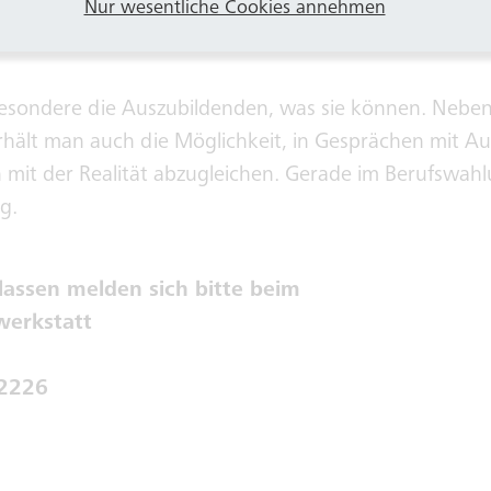
Nur wesentliche Cookies annehmen
ik. Diese kann man einmal live und sehr gut begreifb
besondere die Auszubildenden, was sie können. Nebe
hält man auch die Möglichkeit, in Gesprächen mit Au
 mit der Realität abzugleichen. Gerade im Berufswahl
g.
klassen melden sich bitte beim
werkstatt
 2226