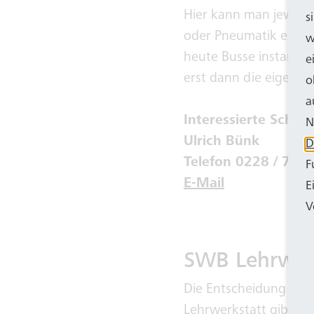
Hier kann man jeweils
s
oder Pneumatik eines
w
heute Busse instand 
e
erst dann die eigentli
o
a
Interessierte Schulk
N
Ulrich Bünk
D
Telefon 0228 / 711
F
E-Mail
E
V
SWB Lehrwer
Die Entscheidung für 
Lehrwerkstatt gibt hier