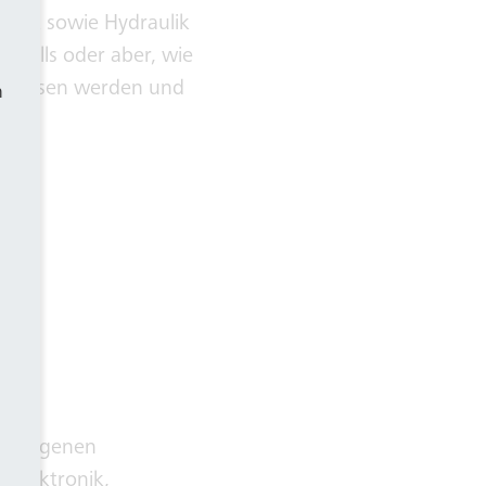
chnik sowie Hydraulik
tells oder aber, wie
usgelesen werden und
h
SWB-eigenen
, Elektronik,