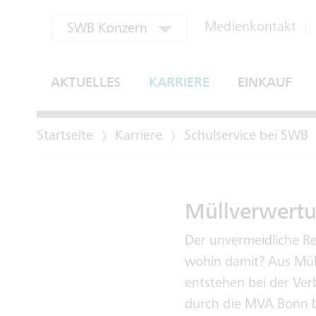
aktuell ausgewählt
Medienkontakt
SWB Konzern
SWB Bus und Bahn
AKTUELLES
KARRIERE
EINKAUF
SWB Energie und Wasser
Startseite
Karriere
Schulservice bei SWB
SWB Regional
SWB Verwertung
Müllverwert
Bonn-Netz
Der unvermeidliche Re
EGM
wohin damit? Aus Müll
entstehen bei der Ve
durch die MVA Bonn be