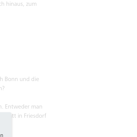
och hinaus, zum
ch Bonn und die
n?
ten. Entweder man
statt in Friesdorf
en