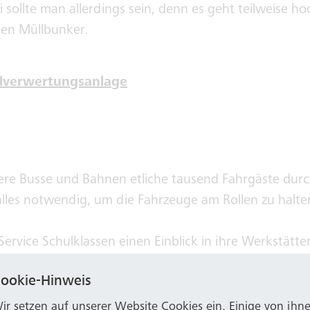
 sollte man allerdings sein, denn es geht teilweise h
 den Müllbunker.
lverwertungsanlage
sere Busse und Bahnen etliche tausend Fahrgäste dur
alles notwendig, um die Fahrzeuge am Rollen zu halte
ervice Schulklassen einen Einblick in ihre Werkstät
tbahnbetriebshof in Dransdorf oder aber die Buswerk
ookie-Hinweis
ir setzen auf unserer Website Cookies ein. Einige von ihn