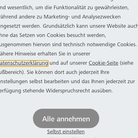
 die notwendige Technik erleben. Sei es die Elektrote
ind wesentlich, um die Funktionalität zu gewährleisten,
 Stadtbahnwagens oder auch der Ausbau eines Drehges
ährend andere zu Marketing- und Analysezwecken
gesetzt werden, indem zunächst per Laptop Fehler a
ingesetzt werden. Grundsätzlich kann unsere Website auc
che Reparatur beginnt.
hne das Setzen von Cookies besucht werden,
usgenommen hiervon sind technisch notwendige Cookies.
lassen melden sich bitte bei
ähere Hinweise erhalten Sie in unserer
atenschutzerklärung
und auf unserer
Cookie-Seite
(siehe
 4404
ußbereich). Sie können dort auch jederzeit Ihre
instellungen selbst bearbeiten und das Ihnen jederzeit zur
erfügung stehende Widerspruchsrecht ausüben.
kstatt
Alle annehmen
den späteren Beruf steht an. Eine Besichtigung der 
Selbst einstellen
für einen Einblick, u. a. in die Bereiche Elektrotechnik