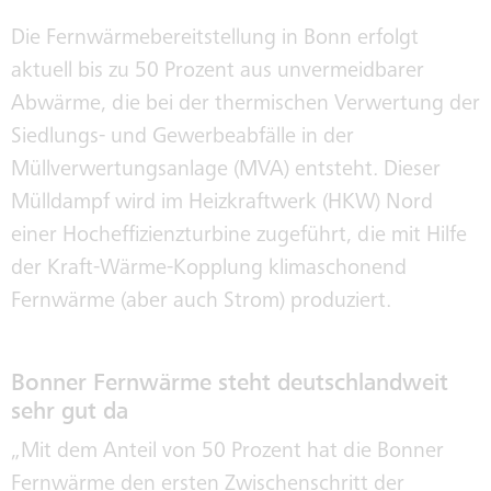
Die Fernwärmebereitstellung in Bonn erfolgt
KLIMAWERKE
aktuell bis zu 50 Prozent aus unvermeidbarer
Abwärme, die bei der thermischen Verwertung der
Siedlungs- und Gewerbeabfälle in der
KLIMABUS
Müllverwertungsanlage (MVA) entsteht. Dieser
Mülldampf wird im Heizkraftwerk (HKW) Nord
KONZERNGESELLSCHAFTEN
einer Hocheffizienzturbine zugeführt, die mit Hilfe
der Kraft-Wärme-Kopplung klimaschonend
Fernwärme (aber auch Strom) produziert.
SWB-KORRUPTIONSPRÄVENTION
Bonner Fernwärme steht deutschlandweit
sehr gut da
INTEGRITÄT
„Mit dem Anteil von 50 Prozent hat die Bonner
Fernwärme den ersten Zwischenschritt der