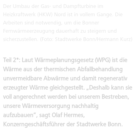
FAHRZEUGVERKAUF
GESCHÄFTSFÜHRUNG
Der Umbau der Gas- und Dampfturbine im
Heizkraftwerk (HKW) Nord ist in vollem Gange. Die
Arbeiten sind notwendig, um die Bonner
IMMOBILIENVERKAUF /
AUFSICHTSRÄTE
Fernwärmeerzeugung dauerhaft zu steigern und
VERMIETUNG
sicherzustellen. (Foto: Stadtwerke Bonn/Hermann Kurz)
PUBLIC COPORATE GOVERNANCE
KODEX
Teil 2*: Laut Wärmeplanungsgesetz (WPG) ist die
Wärme aus der thermischen Abfallbehandlung
INTERNE MELDESTELLE NACH
unvermeidbare Abwärme und damit regenerativ
HINWEISGEBERSCHUTZGESETZ
erzeugter Wärme gleichgestellt. „Deshalb kann sie
voll angerechnet werden bei unserem Bestreben,
SORGFALTSPFLICHTEN IN
LIEFERKETTEN
unsere Wärmeversorgung nachhaltig
aufzubauen“, sagt Olaf Hermes,
Konzerngeschäftsführer der Stadtwerke Bonn.
NACHHALTIGKEITSREPORT