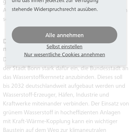
und das Ihnen jederzeit zur Verfügung
geprüft, wie Abwärme aus dem städtischen
stehende Widerspruchsrecht ausüben.
Abwasser, Gewerbebetrieben oder Rechenzentren
sowie geothermische Wärme.
Alle annehmen
Das Ziel ist eine Wasserstoff-Pipeline bis
Selbst einstellen
nach Bonn
Nur wesentliche Cookies annehmen
Die Stadtwerke Bonn setzen sich gemeinsam mit
der Stadt Bonn stark dafür ein, die Bundesstadt an
das Wasserstoffkernnetz anzubinden. Dieses soll
bis 2032 deutschlandweit aufgebaut werden und
Wasserstoff-Erzeuger, Häfen, Industrie und
Kraftwerke miteinander verbinden. Der Einsatz von
grünem Wasserstoff in hocheffizienten Anlagen
mit Kraft-Wärme-Kopplung kann ein wichtiger
Baustein auf dem Weg zur klimaneutralen