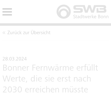
Zurück zur Übersicht
HE
ENDEN
AUSSCHREIBUNGEN
CO2-NEUTRALITÄT
BETE
28.03.2024
Bonner Fernwärme erfüllt
EINKAUFSBEDINGUNGEN
LEITBILD
Werte, die sie erst nach
2030 erreichen müsste
TARIFTREUE- UND
KENNZAHLEN
VERGABEGESETZ