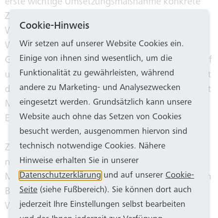
erste wichtige Umsetzungsmaßnahme konkrete
Züge an. „Die Planungen für eine Flusswasser-
Cookie-Hinweis
Wärmepumpe, die den Rhein als natürliche
Wir setzen auf unserer Website Cookies ein.
Wärmequelle nutzt, schreiten voran. Die
Einige von ihnen sind wesentlich, um die
Großwärmepumpe soll am Rheinufer in Plittersdorf
Funktionalität zu gewährleisten, während
und der erforderliche Wärmespeicher am Standort
andere zu Marketing- und Analysezwecken
des Heizkraftwerk-Süd aufgebaut werden“, erklärt
eingesetzt werden. Grundsätzlich kann unsere
Marco Westphal, Geschäftsführer von SWB
Website auch ohne das Setzen von Cookies
Energie und Wasser.
besucht werden, ausgenommen hiervon sind
technisch notwendige Cookies. Nähere
Ziel ist es, diese Anlage 2026/2027 in Betrieb zu
Hinweise erhalten Sie in unserer
nehmen. Außerdem wird aktuell eine
Datenschutzerklärung
und auf unserer
Cookie-
Machbarkeitsstudie für eine Großwärmepumpe im
Seite
(siehe Fußbereich). Sie können dort auch
Bonner Norden erstellt. Auch weitere potenzielle
jederzeit Ihre Einstellungen selbst bearbeiten
Wärmequellen für die Bonner Fernwärme werden