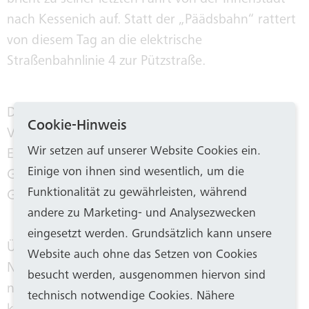
nach Kessenich auf. Statt der „Päädsbahn“ rattert
von diesem Tag an die elektrische
Straßenbahnlinie 4 zur Pützstraße.
Der Auflösung des Pferdebahnbetriebes folgen
Cookie-Hinweis
Verkauf, Verschrottung oder Umbau der Wagen.
Wir setzen auf unserer Website Cookies ein.
Einige Waggons zieren als romantische
Einige von ihnen sind wesentlich, um die
Gartenlauben die eine oder andere private
Funktionalität zu gewährleisten, während
Grünanlage.
andere zu Marketing- und Analysezwecken
eingesetzt werden. Grundsätzlich kann unsere
Über den Verbleib der Pferde mit den schönen
Website auch ohne das Setzen von Cookies
Namen Erika, Brutus, Egon, Figaro oder Fanny ist
besucht werden, ausgenommen hiervon sind
nicht viel bekannt: Bereits im November 1906
technisch notwendige Cookies. Nähere