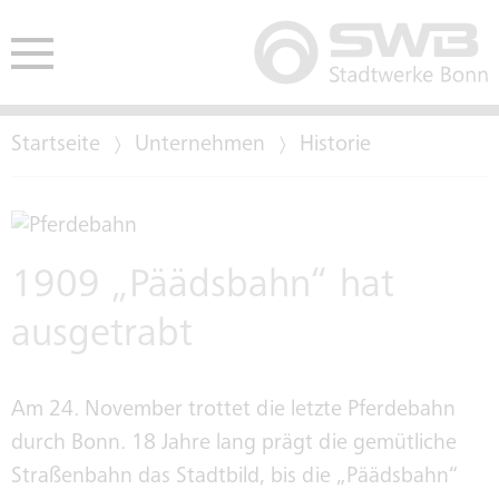
Startseite
Unternehmen
Historie
HE
ENDEN
MEDIENKONTAKT
AUSSCHREIBUNGEN
BETEILIGUNGEN
1909 „Päädsbahn“ hat
ausgetrabt
NEWSLETTER
EINKAUFSBEDINGUNGEN
TARIFTREUE- UND
Am 24. November trottet die letzte Pferdebahn
PODCAST
VERGABEGESETZ
durch Bonn. 18 Jahre lang prägt die gemütliche
Straßenbahn das Stadtbild, bis die „Päädsbahn“
WHATSAPP KANAL DER