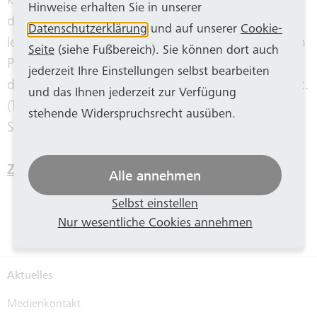
kauft der städtische Fuhrpark 14 Pferde, die für
Hinweise erhalten Sie in unserer
die Stadt weiterhin treue Dienste leisten. Die
Datenschutzerklärung
und auf unserer
Cookie-
letzten 13 Tiere werden versteigert – so bleibt den
Seite
(siehe Fußbereich). Sie können dort auch
Pferden ein Ende als rheinischer Sauerbraten auf
jederzeit Ihre Einstellungen selbst bearbeiten
dem Küchentisch ihrer früheren Fahrgäste erspart.
und das Ihnen jederzeit zur Verfügung
(Text: Tanja Kuhl, Foto: Stadtarchiv und
stehende Widerspruchsrecht ausüben.
Stadthistorische Bibliothek Bonn)
Zurück zur Übersicht.
Alle annehmen
Selbst einstellen
Nur wesentliche Cookies annehmen
Aktuelles
Medienkontakt