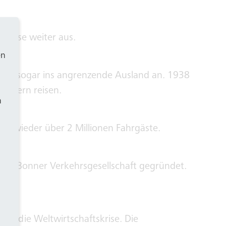
 Busse weiter aus.
en
 und sogar ins angrenzende Ausland an. 1938
andern reisen.
h
VG wieder über 2 Millionen Fahrgäste.
die Bonner Verkehrsgesellschaft gegründet.
rch die Weltwirtschaftskrise. Die