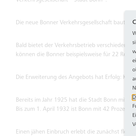
Verkehrsgesellschaft – Stadt Bonn“.
C
Die neue Bonner Verkehrsgesellschaft baut als 
W
s
Bald bietet der Verkehrsbetrieb verschiedene
w
können die Bonner beispielsweise für 22 Reich
e
o
Die Erweiterung des Angebots hat Erfolg: Kurz
a
N
D
Bereits im Jahr 1925 hat die Stadt Bonn mit 
F
Bis zum 1. April 1932 ist Bonn mit 42 Prozent a
E
V
Einen jähen Einbruch erlebt die zunächst flori