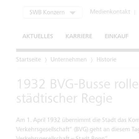
aktuell ausgewählt
Medienkontakt
SWB Konzern
SWB Bus und Bahn
AKTUELLES
KARRIERE
EINKAUF
SWB Energie und Wasser
Startseite
Unternehmen
Historie
SWB Regional
SWB Verwertung
1932 BVG-Busse rolle
Bonn-Netz
städtischer Regie
EGM
Am 1. April 1932 übernimmt die Stadt das Ko
Verkehrsgesellschaft“ (BVG) geht an diesem Ta