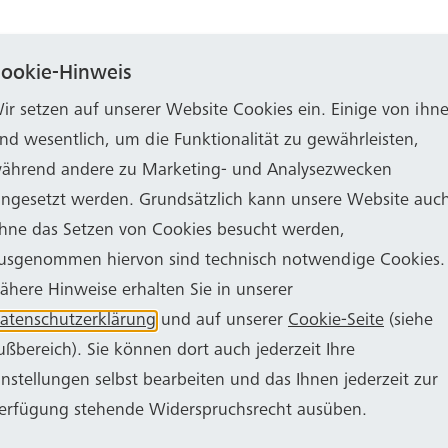
ookie-Hinweis
eine ihrer ersten Maßnahmen die Reiseaktivitäten der
ir setzen auf unserer Website Cookies ein. Einige von ihn
ind wesentlich, um die Funktionalität zu gewährleisten,
 Tages- und Mehrtagesfahrten innerhalb Deutschlands
ährend andere zu Marketing- und Analysezwecken
smark zwei Tage mit dem BVG-Bus nach Belgien und Fl
ingesetzt werden. Grundsätzlich kann unsere Website auc
hne das Setzen von Cookies besucht werden,
 vor Ausbruch des Zweiten Weltkriegs befördert die B
usgenommen hiervon sind technisch notwendige Cookies.
ähere Hinweise erhalten Sie in unserer
atenschutzerklärung
und auf unserer
Cookie-Seite
(siehe
anderen Kreisen, Verbänden und Verkehrsunternehmen 
ußbereich). Sie können dort auch jederzeit Ihre
n der BVG beteiligt.
instellungen selbst bearbeiten und das Ihnen jederzeit zur
erfügung stehende Widerspruchsrecht ausüben.
erende Entwicklung der Bonner Verkehrsgesellschaft du