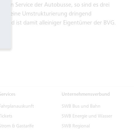
 den Service der Autobusse, so sind es drei
, ist eine Umstrukturierung dringend
uf und ist damit alleiniger Eigentümer der BVG.
Services
Unternehmensverbund
Fahrplanauskunft
SWB Bus und Bahn
Tickets
SWB Energie und Wasser
Strom & Gastarife
SWB Regional