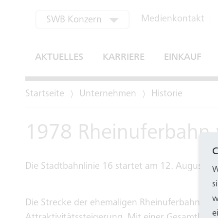
aktuell ausgewählt
Medienkontakt
SWB Konzern
SWB Bus und Bahn
AKTUELLES
KARRIERE
EINKAUF
SWB Energie und Wasser
Startseite
Unternehmen
Historie
SWB Regional
SWB Verwertung
1978 Rheinuferbahn 
Bonn-Netz
C
Die Stadtbahnlinie 16 startet am 12. August z
W
EGM
s
w
Die Strecke der ehemaligen Rheinuferbahn erf
e