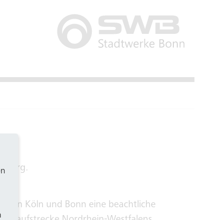
esberg.
en
schen Köln und Bonn eine beachtliche
h