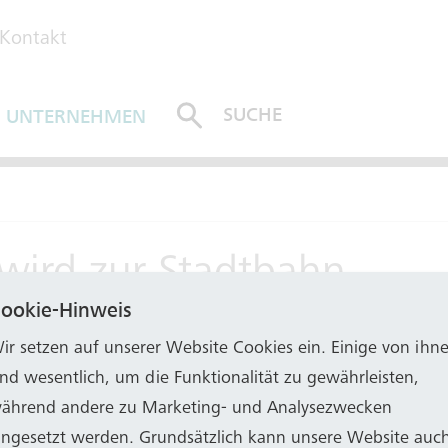
Kontakt
SUCHE
UNTERNEHMEN
ABSENDEN
wird zur Stadtbahn
ookie-Hinweis
u ihrer Jungfernfahrt von Köln-Mülheim nach Bad God
ir setzen auf unserer Website Cookies ein. Einige von ihn
ind wesentlich, um die Funktionalität zu gewährleisten,
ährend andere zu Marketing- und Analysezwecken
ährt durch den durchgehenden Stadtbahnverkehr zwi
ingesetzt werden. Grundsätzlich kann unsere Website auc