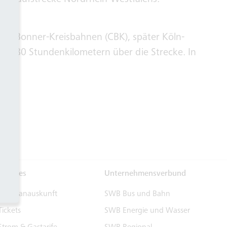
nvorlaufstrecke Nordrhein-Westfalens.
öln-Bonner-Kreisbahnen (CBK), später Köln-
 zu 80 Stundenkilometern über die Strecke. In
Services
Unternehmensverbund
Fahrplanauskunft
SWB Bus und Bahn
Tickets
SWB Energie und Wasser