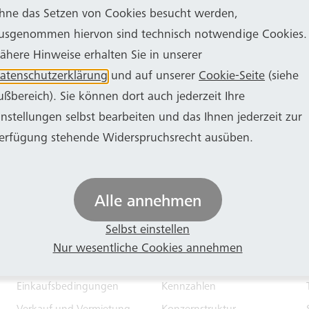
e von rund 44 Kilometern ist sie die längste Stadtbah
hne das Setzen von Cookies besucht werden,
usgenommen hiervon sind technisch notwendige Cookies.
1. Januar 1906. Die von der Aktiengesellschaft der C
ähere Hinweise erhalten Sie in unserer
ahn braust mit einer Spitzengeschwindigkeit von bis
atenschutzerklärung
und auf unserer
Cookie-Seite
(siehe
Güter von Bonn nach Köln.
ußbereich). Sie können dort auch jederzeit Ihre
instellungen selbst bearbeiten und das Ihnen jederzeit zur
erfügung stehende Widerspruchsrecht ausüben.
Alle annehmen
Selbst einstellen
Einkauf
Unternehmen
Nur wesentliche Cookies annehmen
Ausschreibungen
Geschäftsführung
Einkaufsbedingungen
Kennzahlen