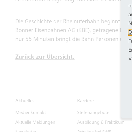
Attraktivitätssteigerung. Mit einer Gesamtläng
o
a
Die Geschichte der Rheinuferbahn beginnt am 1
N
Bonner Eisenbahnen AG (KBE), getragene Eisenb
D
nur 55 Minuten bringt die Bahn Personen und 
F
E
Zurück zur Übersicht.
V
Aktuelles
Karriere
Medienkontakt
Stellenangebote
Aktuelle Meldungen
Ausbildung & Praktikum