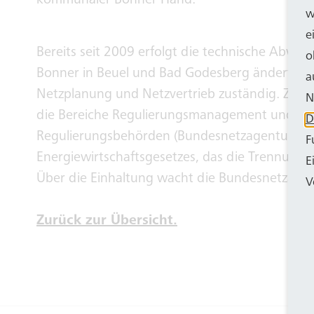
kommunaler Bonner Hand.
w
e
Bereits seit 2009 erfolgt die technische Abwi
o
Bonner in Beuel und Bad Godesberg ändert sich
a
Netzplanung und Netzvertrieb zuständig. Zu d
N
die Bereiche Regulierungsmanagement und Asse
D
Regulierungsbehörden (Bundesnetzagentur, Lan
F
Energiewirtschaftsgesetzes, das die Trennung 
E
Über die Einhaltung wacht die Bundesnetzagent
V
Zurück zur Übersicht.