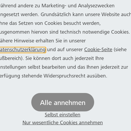
ährend andere zu Marketing- und Analysezwecken
ingesetzt werden. Grundsätzlich kann unsere Website auc
cklung des Netzbetriebs im Auftrag von RWE durch di
hne das Setzen von Cookies besucht werden,
 durch den neuen Netzbetreiber nichts. Die Bonn-Net
usgenommen hiervon sind technisch notwendige Cookies.
en Kernaufgaben des Unternehmens zählen auch die N
ähere Hinweise erhalten Sie in unserer
tmanagement. Die Netzgesellschaft der Stadtwerke B
atenschutzerklärung
und auf unserer
Cookie-Seite
(siehe
desregulierungsbehörde NRW). Die Organisationsfor
ußbereich). Sie können dort auch jederzeit Ihre
der deutschen Strom- und Gasnetze vom Energievertri
instellungen selbst bearbeiten und das Ihnen jederzeit zur
ur, die ihren Sitz in Bonn hat. (Foto: Stadt Bonn/Mi
erfügung stehende Widerspruchsrecht ausüben.
Alle annehmen
Selbst einstellen
Nur wesentliche Cookies annehmen