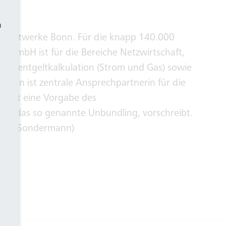
h
e Stadtwerke Bonn. Für die knapp 140.000
z GmbH ist für die Bereiche Netzwirtschaft,
etzentgeltkalkulation (Strom und Gas) sowie
onn ist zentrale Ansprechpartnerin für die
m ist eine Vorgabe des
eb, das so genannte Unbundling, vorschreibt.
chael Sondermann)