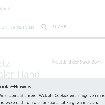
Kontakt
SUCHE
UNTERNEHMEN
ABSENDEN
etz
aler Hand
ookie-Hinweis
adtbezirken Beuel und Bad Godesberg von RWE zum 1
ir setzen auf unserer Website Cookies ein. Einige von ihn
iger Netzbetreiber in Bonn. Damit befinden sich die
ind wesentlich, um die Funktionalität zu gewährleisten,