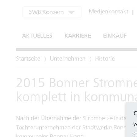
aktuell ausgewählt
Medienkontakt
SWB Konzern
SWB Bus und Bahn
AKTUELLES
KARRIERE
EINKAUF
SWB Energie und Wasser
Startseite
Unternehmen
Historie
SWB Regional
SWB Verwertung
2015 Bonner Stromn
Bonn-Netz
komplett in kommun
EGM
C
Nach der Übernahme der Stromnetze in den St
W
Tochterunternehmen der Stadtwerke Bonn allein
s